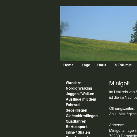
Home
Lage
Haus
´s Träumle
Minigolf
Wandern
Nordic Walking
Im Umkreis von 
Joggen / Walken
ist die im Nachb
Ausflüge mit dem
Fahrrad
Öffnungszeiten:
Segelfliegen
Ab 1. Mai täglic
Gleitschirmfliegen
Quadfahren
Adresse:
Barfusspark
Minigolfanlage 
Inline / Skaten
72280 Dornstet