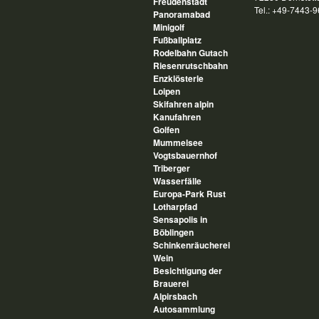
Freudenstadt
Tel.: +49-7443-
Panoramabad
Minigolf
Fußballplatz
Rodelbahn Gutach
Riesenrutschbahn
Enzklösterle
Loipen
Skifahren alpin
Kanufahren
Golfen
Mummelsee
Vogtsbauernhof
Triberger
Wasserfälle
Europa-Park Rust
Lotharpfad
Sensapolis in
Böblingen
Schinkenräucherei
Wein
Besichtigung der
Brauerei
Alpirsbach
Autosammlung